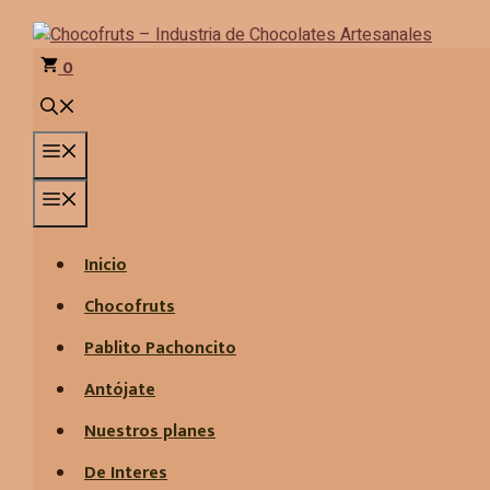
Saltar
al
contenido
0
Menú
Menú
Inicio
Chocofruts
Pablito Pachoncito
Antójate
Nuestros planes
De Interes