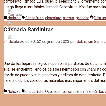
campesino llamado Luis, quien lo seleccionó y lo fermentó con
Luego llego a una fábrica llamada Chocofruts, Koa fue mezcl
Categorías
Etiquetas
Noticias
Chocofruts
,
chocolate
,
cuento
,
ganador
Deja un
Cascada Sardinitas
31 de marzo de 2025
2 de junio de 2023
por
Sebastian Gomez
Uno de los lugares mágicos que son imperdibles de este hermos
ella, se encuentra lleno de paisajes hermosos con una vista co
donde se puede ver la grandeza y belleza de este territorio. 
para uno de los corredores naturales mas importantes del mun
Categorías
Etiquetas
Noticias
Chocofruts
,
Que hacer en san carlos
,
San Carlos 