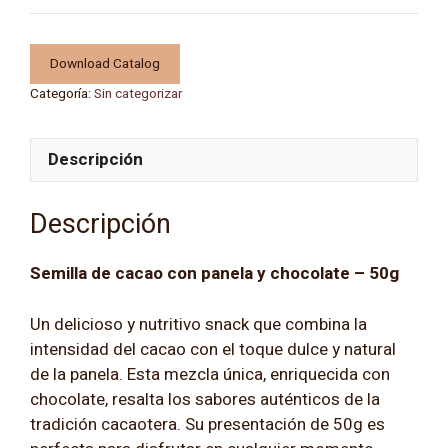
cacao
con
panela
Download Catalog
y
Categoría:
Sin categorizar
chocolate
-
Descripción
50g
cantidad
Descripción
Semilla de cacao con panela y chocolate – 50g
Un delicioso y nutritivo snack que combina la
intensidad del cacao con el toque dulce y natural
de la panela. Esta mezcla única, enriquecida con
chocolate, resalta los sabores auténticos de la
tradición cacaotera. Su presentación de 50g es