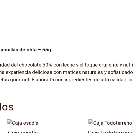
y
semillas
de
chía
-
55g
cantidad
emillas de chía – 55g
ad del chocolate 50% con leche y el toque crujiente y nutrit
na experiencia deliciosa con matices naturales y sofisticad
recetas gourmet. Elaborada con ingredientes de alta calidad,
dos