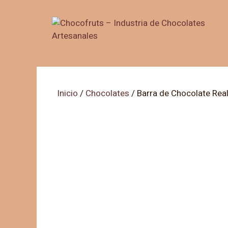
Saltar
al
contenido
Inicio
/
Chocolates
/ Barra de Chocolate Rea