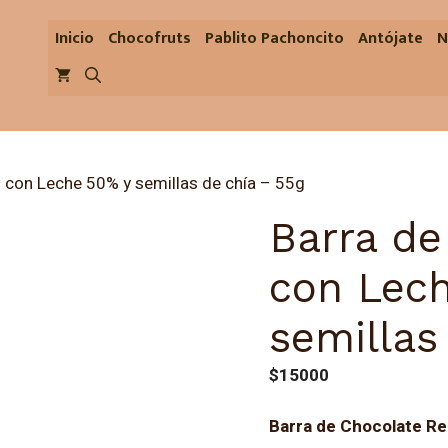
Inicio
Chocofruts
Pablito Pachoncito
Antójate
N
l con Leche 50% y semillas de chía – 55g
Barra de
con Lec
semillas
$
15000
Barra de Chocolate Re