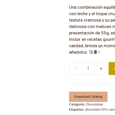
Una combinación equili
con leche y el toque cruj
textura cremosa y su pe
deliciosa con matices n
presentación de 55g, es
incluir en recetas gour
calidad, brinda un mome
añadidos. 🚀🍫✨
Barra
de
Chocolate
Real
con
Download Catalog
Leche
Categoría:
Chocolates
50%
Etiquetas:
chocolate 50% cac