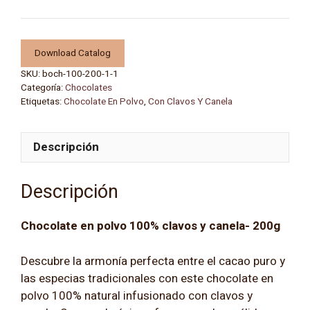
en
polvo
100%
Calvos
Download Catalog
y
SKU:
boch-100-200-1-1
canela
Categoría:
Chocolates
Etiquetas:
Chocolate En Polvo
,
Con Clavos Y Canela
-
200g
cantidad
Descripción
Descripción
Chocolate en polvo 100% clavos y canela- 200g
Descubre la armonía perfecta entre el cacao puro y
las especias tradicionales con este chocolate en
polvo 100% natural infusionado con clavos y